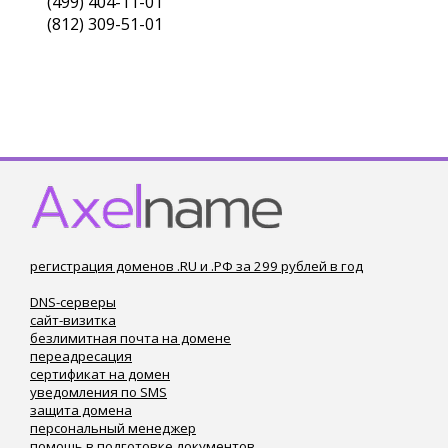
(499) 404-11-01
(812) 309-51-01
регистрация доменов .RU и .РФ за 299 рублей в год
DNS-серверы
сайт-визитка
безлимитная почта на домене
переадресация
сертификат на домен
уведомления по SMS
защита домена
персональный менеджер
помощь в подготовке документов